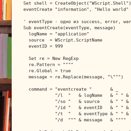
Set shell = CreateObject("WScript.Shell")
eventCreate "information", "Hello world"

' eventType - одно из success, error, war
Sub eventCreate(eventType, message)

  logName = "application"

  source  = WScript.ScriptName

  eventID = 999

  Set re = New RegExp

  re.Pattern = """"

  re.Global = true

  message = re.Replace(message, "\""")

  command = "eventcreate "       & _

            "/l  "   & logName   & " " & 
            "/so "   & source    & " " & 
            "/id "   & eventID   & " " & 
            "/t  "   & eventType & " " & 
            "/d  """ & message   & """"
