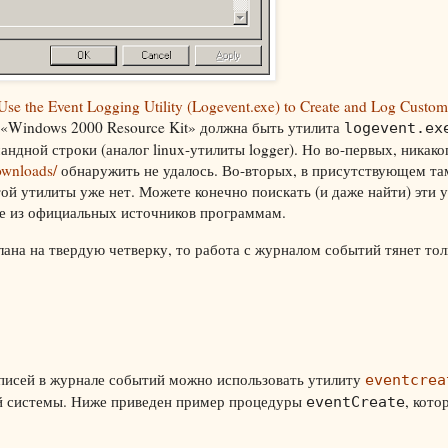
se the Event Logging Utility (Logevent.exe) to Create and Log Custom
т «Windows 2000 Resource Kit» должна быть утилита
logevent.ex
мандной строки (аналог linux-утилиты logger). Но во-первых, никак
ownloads/
обнаружить не удалось. Во-вторых, в присутствующем та
этой утилиты уже нет. Можете конечно поискать (и даже найти) эти 
не из официальных источников программам.
лана на твердую четверку, то работа с журналом событий тянет толь
аписей в журнале событий можно использовать утилиту
eventcrea
ой системы. Ниже приведен пример процедуры
, кот
eventCreate