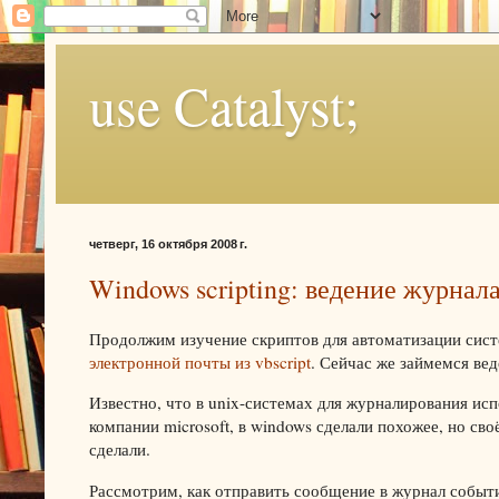
use Catalyst;
четверг, 16 октября 2008 г.
Windows scripting: ведение журнал
Продолжим изучение скриптов для автоматизации сис
электронной почты из vbscript
. Сейчас же займемся ве
Известно, что в unix-системах для журналирования исп
компании microsoft, в windows сделали похожее, но св
сделали.
Рассмотрим, как отправить сообщение в журнал событи