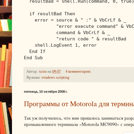
  resultBad = shell.Run(command, 0, true)
  if resultBad Then

    error = source & " :" & VbCrLf & _

            "error execute command" & VbC
            command & VbCrLf & _

            "return code " & resultBad

    shell.LogEvent 1, error

  End If

End Sub
Автор:
xeim
на
09:07
4 комментария:
Ярлыки:
windows scripting
пятница, 10 октября 2008 г.
Программы от Motorola для терми
Так уж получилось, что мне пришлось заниматься раз
промышленного терминала «Motorola MC9090» с опера