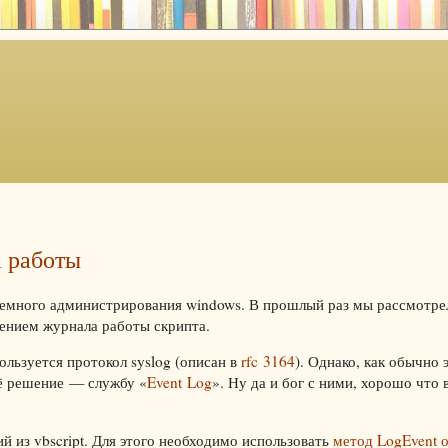
а работы
темного администрирования windows. В прошлый раз мы рассмотр
дением журнала работы скрипта.
ользуется протокол syslog (описан в
rfc 3164
). Однако, как обычно 
оё решение — службу «
Event Log
». Ну да и бог с ними, хорошо что
й из vbscript. Для этого необходимо использовать
метод LogEvent 