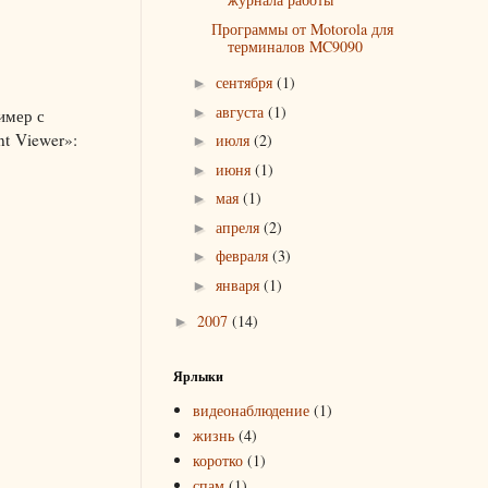
Программы от Motorola для
терминалов MC9090
сентября
(1)
►
августа
(1)
►
имер с
t Viewer»:
июля
(2)
►
июня
(1)
►
мая
(1)
►
апреля
(2)
►
февраля
(3)
►
января
(1)
►
2007
(14)
►
Ярлыки
видеонаблюдение
(1)
жизнь
(4)
коротко
(1)
спам
(1)