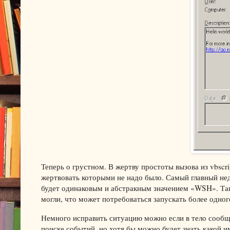
Теперь о грустном. В жертву простоты вызова из vbsc
жертвовать которыми не надо было. Самый главный нед
будет одинаковым и абстракным значением «WSH». Так
могли, что может потребоваться запускать более одног
Немного исправить ситуацию можно если в тело сообщ
поиске событий, но хотя бы можно будет знать какой 