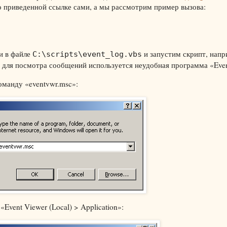
о приведенной ссылке сами, а мы рассмотрим пример вызова:


ки в файле
и запустим скрипт, напр
C:\scripts\event_log.vbs
 для посмотра сообщений используется неудобная программа «Even
команду «eventvwr.msc»:
Event Viewer (Local) > Application»: