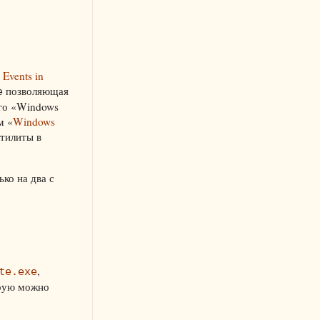
 Events in
позволяющая
e
ого «Windows
м «
Windows
утилиты в
ко на два с
,
te.exe
орую можно