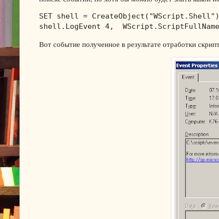
SET shell = CreateObject("WScript.Shell")
shell.LogEvent 4,  WScript.ScriptFullNam
Вот событие полученное в результате отработки скрипт