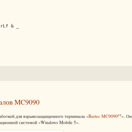


rLf & _

налов MC9090
ex
работкой для взрывозащищенного терминала «
Bartec MC9090
». Он
ционной системой «Windows Mobile 5».