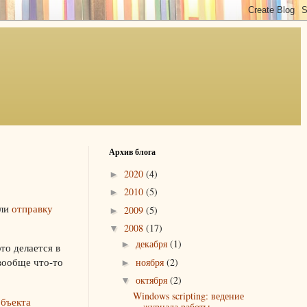
Архив блога
2020
(4)
►
2010
(5)
►
ели
отправку
2009
(5)
►
2008
(17)
▼
декабря
(1)
►
это делается в
 вообще что-то
ноября
(2)
►
октября
(2)
▼
Windows scripting: ведение
объекта
журнала работы