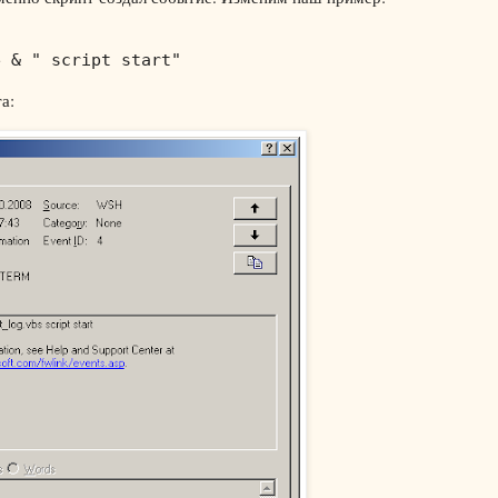


e & " script start"
а: