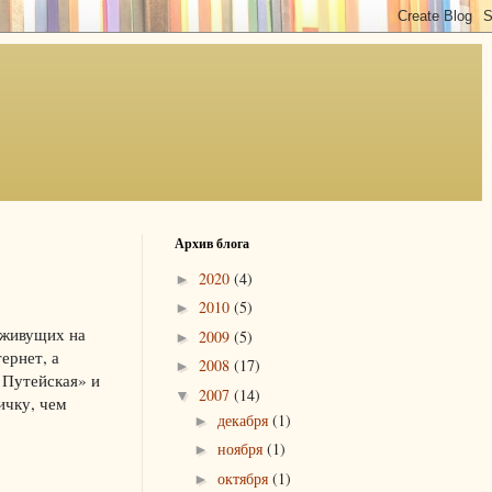
Архив блога
2020
(4)
►
2010
(5)
►
 живущих на
2009
(5)
►
ернет, а
2008
(17)
►
 Путейская» и
2007
(14)
▼
ичку, чем
декабря
(1)
►
ноября
(1)
►
октября
(1)
►