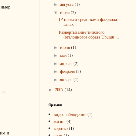
августа
(1)
►
ример
июля
(2)
▼
IP прокси средствами фаервола
Linux
Развертывание типового
(эталонного) образа Ubuntu ...
июня
(1)
►
мая
(1)
►
апреля
(2)
►
февраля
(3)
►
января
(1)
►
2007
(14)
►
..;
Ярлыки
видеонаблюдение
(1)
жизнь
(4)
коротко
(1)
ним и
спам
(1)