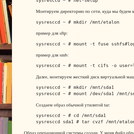
sysresccd ~ # net-setup
Монтируем директорию по сети, куда мы будем к
sysresccd ~ # mkdir /mnt/etalon
пример для sftp:
sysresccd ~ # mount -t fuse sshfs#lo
пример для smb:
sysresccd ~ # mount -t cifs -o user=
Далее, монтируем жесткий диск виртуальной ма
sysresccd ~ # mkdir /mnt/sda1

sysresccd ~ # mount /dev/sda1 /mnt/s
Создаем образ обычной утилитой tar:
sysresccd ~ # cd /mnt/sda1

sysresccd sda1 # tar cvzf /mnt/etalo
Образ операционной системы создан. У меня файл образ