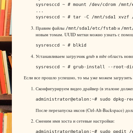
sysresccd ~ # mount /dev/cdrom /mnt/e
...

sysresccd ~ # tar -С /mnt/sda1 xvzf 
Правим файлы
и
/mnt/sda1/etc/fstab
/mnt
новым томам. UUID метки можно узнать с помо
sysresccd ~ # blkid
Устанавливаем загрузчик grub в mbr область ново
sysresccd ~ # grub-install --root-di
Если все прошло успешно, то мы уже можем загрузить 
Сконфигурируем видео драйвер (в эталоне долже
administrator@etalon:~# sudo dpkg-re
После перезапуска иксов (Ctrl-Alt-Backspace) д
Сменим имя хоста и сетевые настройки:
administrator@etalon:~# sudo gedit /e