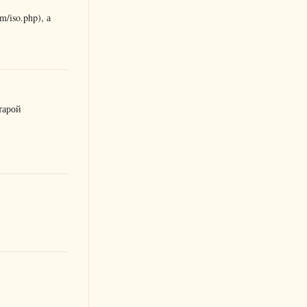
/iso.php), а
тарой