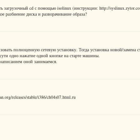
 загрузочный cd с помощью isolinux (инструкции: http://syslinux.zytor.com
кое разбиение диска и разворачивание образа?
изовать полноценную сетевую установку. Тогда установка новой/замена с
 сути одно нажатие одной кнопке на старте машины.
 написанием оной занимаемся.
.org/releases/stable/i386/ch04s07.html.ru