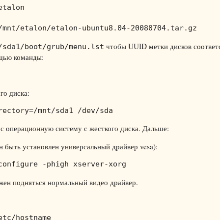
talon

/mnt/etalon/etalon-ubuntu8.04-20080704.tar.gz
чтобы UUID метки дисков соответ
/sda1/boot/grub/menu.lst
щью команды:
го диска:
rectory=/mnt/sda1 /dev/sda
с операционную систему с жесткого диска. Дальше:
н быть установлен универсальный драйвер vesa):
configure -phigh xserver-xorg
олжен подняться нормальный видео драйвер.
tc/hostname
