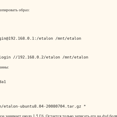
опировать образ:
gin@192.168.0.1:/etalon /mnt/etalon
login //192.168.0.2/etalon /mnt/etalon
шины:
da1
n/etalon-ubuntu8.04-20080704.tar.gz *
а занимает около 1,5 Гб. Остается только записать его на dvd бол