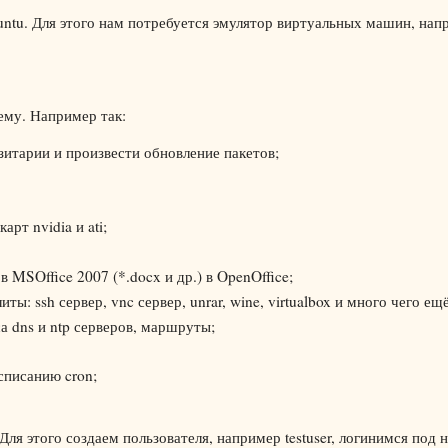
ntu. Для этого нам потребуется эмулятор виртуальных машин, нап
му. Например так:
итарии и произвести обновление пакетов;
рт nvidia и ati;
 MSOffice 2007 (*.docx и др.) в OpenOffice;
: ssh сервер, vnc сервер, unrar, wine, virtualbox и много чего ещё.
а dns и ntp серверов, маршруты;
списанию cron;
ля этого создаем пользователя, например testuser, логинимся под 