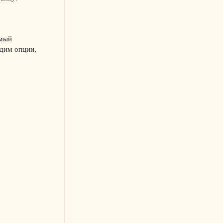
имый
одим опции,