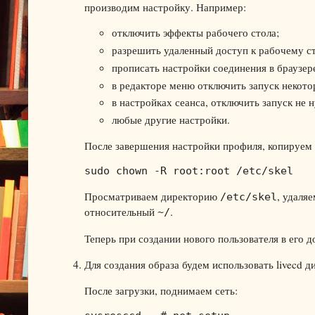
производим настройку. Например:
отключить эффекты рабочего стола;
разрешить удаленный доступ к рабочему сто
прописать настройки соединения в браузере
в редакторе меню отключить запуск некот
в настройках сеанса, отключить запуск не
любые другие настройки.
После завершения настройки профиля, копируем со
sudo chown -R root:root /etc/skel
Просматриваем директорию
, удаля
/etc/skel
относительный
.
~/
Теперь при создании нового пользователя в ег
Для создания образа будем использовать livecd 
После загрузки, поднимаем сеть: