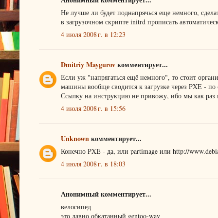
Не лучше ли будет поднапрячься еще немного, сделать
в загрузочном скрипте initrd прописать автоматичес
4 июля 2008 г. в 12:23
Dmitriy Maygurov
комментирует...
Если уж "напрягаться ещё немного", то стоит орган
машины вообще сводится к загрузке через PXE - по
Ссылку на инструкцию не привожу, ибо мы как раз
4 июля 2008 г. в 15:56
Unknown
комментирует...
Конечно PXE - да, или partimage или http://www.debian
4 июля 2008 г. в 18:03
Анонимный комментирует...
велосипед
это давно обкатанный gentoo-way