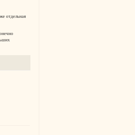
уже отдельная
Конечно
льших