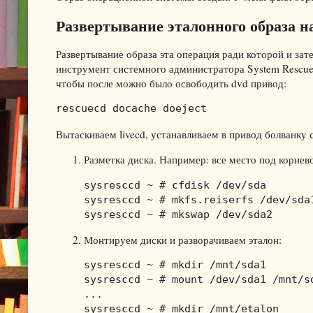
Развертывание эталонного образа 
Развертывание образа эта операция ради которой и зат
инструмент системного администратора System Rescue
чтобы после можно было освободить dvd привод:
rescuecd docache doeject
Вытаскиваем livecd, устанавливаем в привод болванку с
Разметка диска. Например: все место под корнево
sysresccd ~ # сfdisk /dev/sda

sysresccd ~ # mkfs.reiserfs /dev/sda1
sysresccd ~ # mkswap /dev/sda2
Монтируем диски и разворачиваем эталон:
sysresccd ~ # mkdir /mnt/sda1

sysresccd ~ # mount /dev/sda1 /mnt/sd
...

sysresccd ~ # mkdir /mnt/etalon
