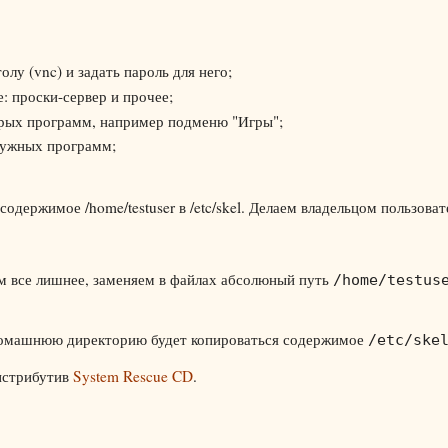
лу (vnc) и задать пароль для него;
: проски-сервер и прочее;
орых программ, например подменю "Игры";
 нужных программ;
держимое /home/testuser в /etc/skel. Делаем владельцом пользовате
ем все лишнее, заменяем в файлах абсолюный путь
/home/testus
о домашнюю директорию будет копироваться содержимое
/etc/ske
дистрибутив
System Rescue CD
.